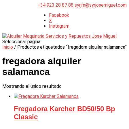
+34 923 28 87 88
syrjm@syrjosemiguel.com
Facebook
X
Instagram
Seleccionar página
Inicio
/ Productos etiquetados “fregadora alquiler salamanca”
fregadora alquiler
salamanca
Mostrando el único resultado
Fregadora Karcher BD50/50 Bp
Classic