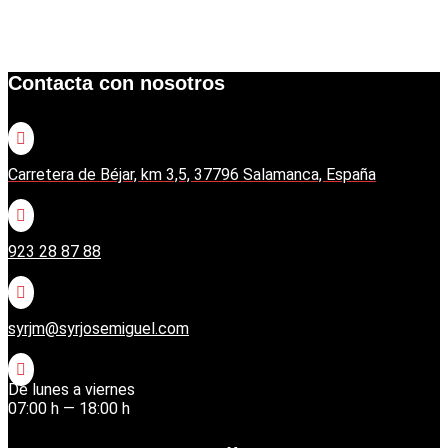
Contacta con nosotros

Carretera de Béjar, km 3,5, 37796 Salamanca, España

923 28 87 88

syrjm@syrjosemiguel.com

De lunes a viernes
07:00 h — 18:00 h