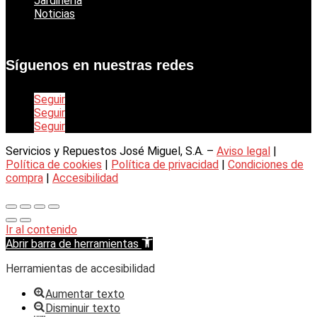
Jardinería
Noticias
Síguenos en nuestras redes
Seguir
Seguir
Seguir
Servicios y Repuestos José Miguel, S.A. –
Aviso legal
|
Política de cookies
|
Política de privacidad
|
Condiciones de
compra
|
Accesibilidad
Ir al contenido
Abrir barra de herramientas
Herramientas de accesibilidad
Aumentar texto
Disminuir texto