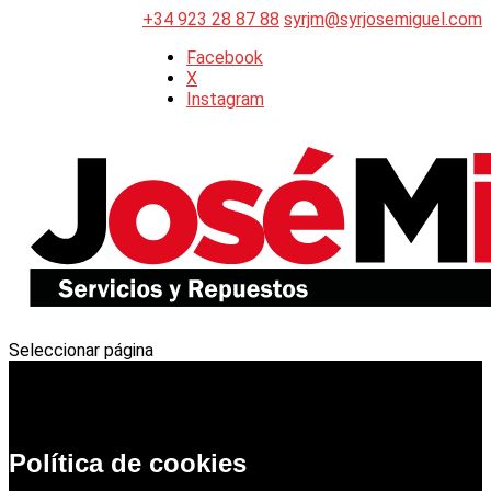
+34 923 28 87 88
syrjm@syrjosemiguel.com
Facebook
X
Instagram
Seleccionar página
Política de cookies