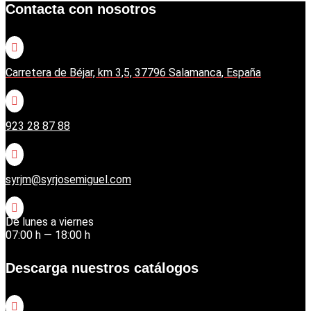
Contacta con nosotros

Carretera de Béjar, km 3,5, 37796 Salamanca, España

923 28 87 88

syrjm@syrjosemiguel.com

De lunes a viernes
07:00 h — 18:00 h
Descarga nuestros catálogos
