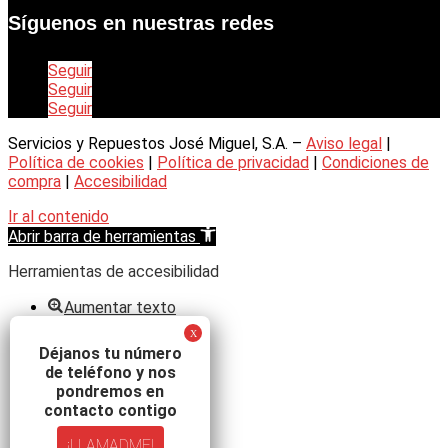
Síguenos en nuestras redes
Seguir
Seguir
Seguir
Servicios y Repuestos José Miguel, S.A. –
Aviso legal
|
Política de cookies
|
Política de privacidad
|
Condiciones de
compra
|
Accesibilidad
Ir al contenido
Abrir barra de herramientas
Herramientas de accesibilidad
Aumentar texto
Disminuir texto
Escala de grises
Déjanos tu número
Alto contraste
de teléfono y nos
Contraste negativo
pondremos en
Fondo claro
contacto contigo
Subrayar enlaces
¡LLAMADME!
Fuente legible