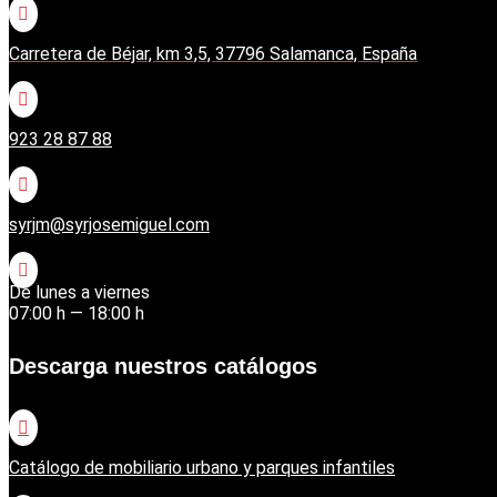

Carretera de Béjar, km 3,5, 37796 Salamanca, España

923 28 87 88

syrjm@syrjosemiguel.com

De lunes a viernes
07:00 h — 18:00 h
Descarga nuestros catálogos

Catálogo de mobiliario urbano y parques infantiles