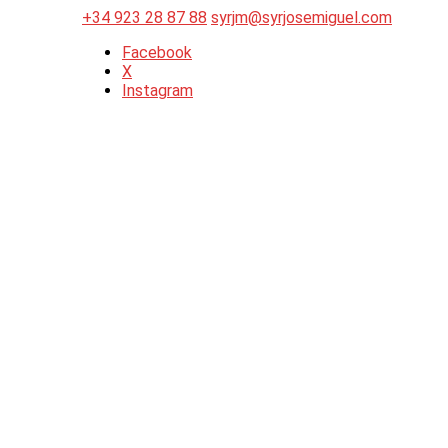
+34 923 28 87 88
syrjm@syrjosemiguel.com
Facebook
X
Instagram