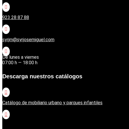

923 28 87 88

syrjm@syrjosemiguel.com

De lunes a viernes
07:00 h — 18:00 h
Descarga nuestros catálogos

Catálogo de mobiliario urbano y parques infantiles

Catálogo jardinería Honda