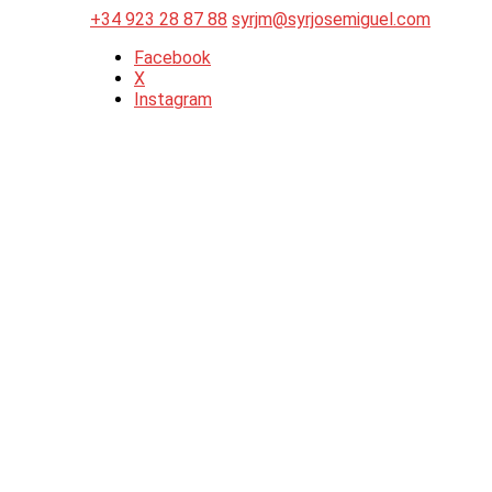
+34 923 28 87 88
syrjm@syrjosemiguel.com
Facebook
X
Instagram