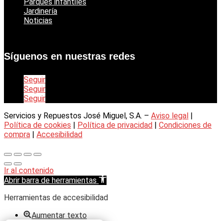
Parques infantiles
Jardinería
Noticias
Síguenos en nuestras redes
Seguir
Seguir
Seguir
Servicios y Repuestos José Miguel, S.A. –
Aviso legal
|
Política de cookies
|
Política de privacidad
|
Condiciones de
compra
|
Accesibilidad
Ir al contenido
Abrir barra de herramientas
Herramientas de accesibilidad
Aumentar texto