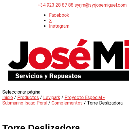
+34 923 28 87 88
syrjm@syrjosemiguel.com
Facebook
X
Instagram
Seleccionar página
Inicio
/
Productos
/
Levipark
/
Proyecto Especial -
Submarino Isaac Peral
/
Complementos
/ Torre Deslizadora
Torre Deslizadora