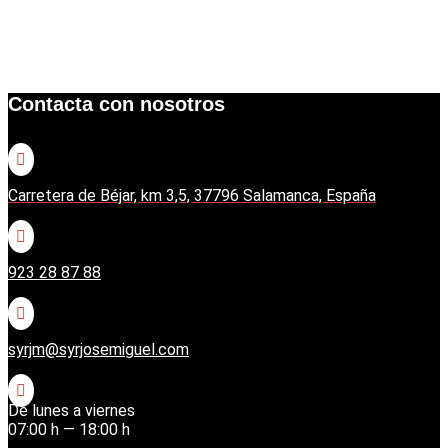
Contacta con nosotros

Carretera de Béjar, km 3,5, 37796 Salamanca, España

923 28 87 88

syrjm@syrjosemiguel.com

De lunes a viernes
07:00 h — 18:00 h