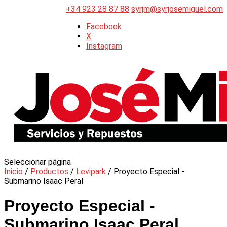
+34 923 28 87 88
syrjm@syrjosemiguel.com
Facebook
X
Instagram
Seleccionar página
Inicio
/
Productos
/
Levipark
/ Proyecto Especial -
Submarino Isaac Peral
Proyecto Especial -
Submarino Isaac Peral