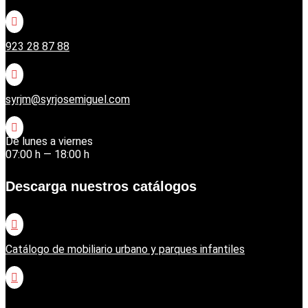

923 28 87 88

syrjm@syrjosemiguel.com

De lunes a viernes
07:00 h — 18:00 h
Descarga nuestros catálogos

Catálogo de mobiliario urbano y parques infantiles

Catálogo jardinería Honda