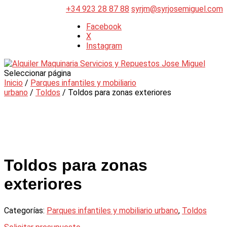
+34 923 28 87 88
syrjm@syrjosemiguel.com
Facebook
X
Instagram
Seleccionar página
Inicio
/
Parques infantiles y mobiliario
urbano
/
Toldos
/ Toldos para zonas exteriores
Toldos para zonas
exteriores
Categorías:
Parques infantiles y mobiliario urbano
,
Toldos