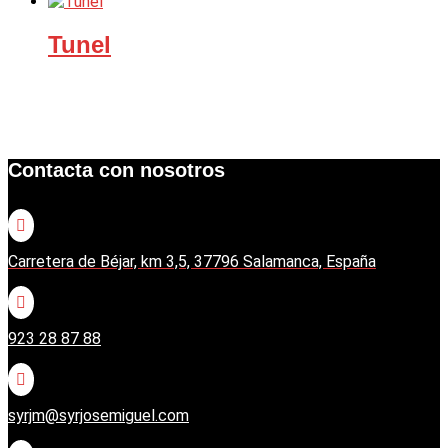
Tunel
Contacta con nosotros

Carretera de Béjar, km 3,5, 37796 Salamanca, España

923 28 87 88

syrjm@syrjosemiguel.com