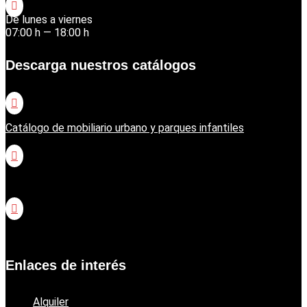

De lunes a viernes
07:00 h — 18:00 h
Descarga nuestros catálogos

Catálogo de mobiliario urbano y parques infantiles

Catálogo jardinería Honda

Catálogo jardinería Echo
Enlaces de interés
Alquiler