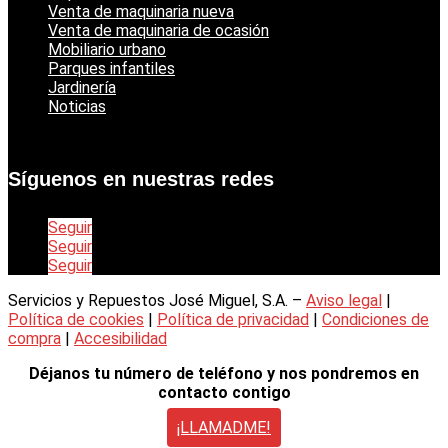
Venta de maquinaria nueva
Venta de maquinaria de ocasión
Mobiliario urbano
Parques infantiles
Jardinería
Noticias
Síguenos en nuestras redes
Seguir
Seguir
Seguir
Servicios y Repuestos José Miguel, S.A. –
Aviso legal
|
Política de cookies
|
Política de privacidad
|
Condiciones de
compra
|
Accesibilidad
Déjanos tu número de teléfono y nos pondremos en
contacto contigo
¡LLAMADME!