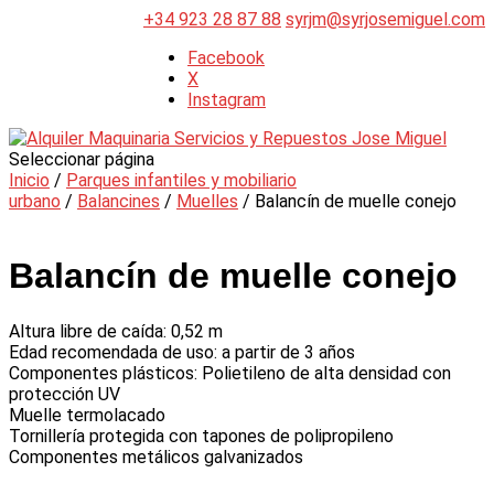
+34 923 28 87 88
syrjm@syrjosemiguel.com
Facebook
X
Instagram
Seleccionar página
Inicio
/
Parques infantiles y mobiliario
urbano
/
Balancines
/
Muelles
/ Balancín de muelle conejo
Balancín de muelle conejo
Altura libre de caída: 0,52 m
Edad recomendada de uso: a partir de 3 años
Componentes plásticos: Polietileno de alta densidad con
protección UV
Muelle termolacado
Tornillería protegida con tapones de polipropileno
Componentes metálicos galvanizados