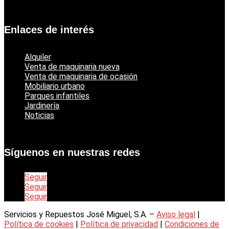
Catálogo jardinería Echo
Enlaces de interés
Alquiler
Venta de maquinaria nueva
Venta de maquinaria de ocasión
Mobiliario urbano
Parques infantiles
Jardinería
Noticias
Síguenos en nuestras redes
Seguir
Seguir
Seguir
Servicios y Repuestos José Miguel, S.A. –
Aviso legal
|
Política de cookies
|
Política de privacidad
|
Condiciones de