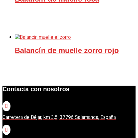
Balancín de muelle zorro rojo
Contacta con nosotros

Carretera de Béjar, km 3,5, 37796 Salamanca, España
