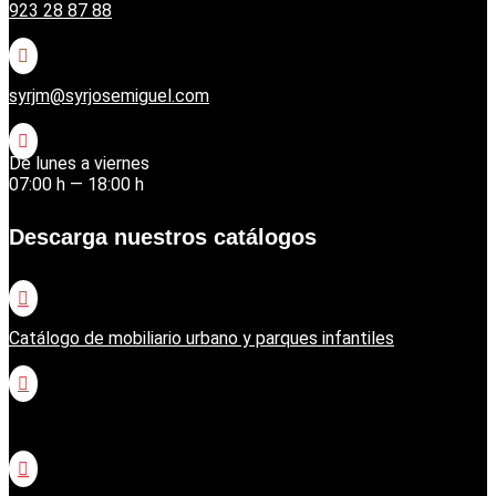
923 28 87 88

syrjm@syrjosemiguel.com

De lunes a viernes
07:00 h — 18:00 h
Descarga nuestros catálogos

Catálogo de mobiliario urbano y parques infantiles

Catálogo jardinería Honda
