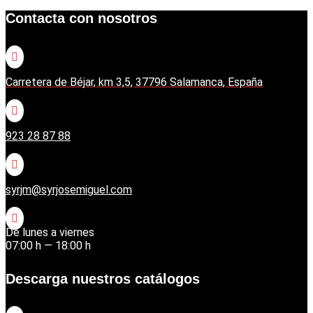
Contacta con nosotros

Carretera de Béjar, km 3,5, 37796 Salamanca, España

923 28 87 88

syrjm@syrjosemiguel.com

De lunes a viernes
07:00 h — 18:00 h
Descarga nuestros catálogos