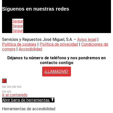
Síguenos en nuestras redes
Seguir
Seguir
Seguir
Servicios y Repuestos José Miguel, S.A. –
Aviso legal
|
Política de cookies
|
Política de privacidad
|
Condiciones de
compra
|
Accesibilidad
Déjanos tu número de teléfono y nos pondremos en
contacto contigo
¡LLAMADME!
X
Ir al contenido
Abrir barra de herramientas
Herramientas de accesibilidad