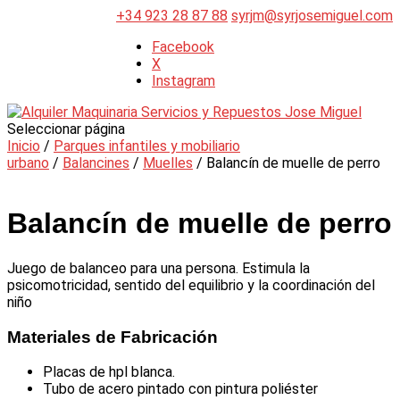
+34 923 28 87 88
syrjm@syrjosemiguel.com
Facebook
X
Instagram
Seleccionar página
Inicio
/
Parques infantiles y mobiliario
urbano
/
Balancines
/
Muelles
/ Balancín de muelle de perro
Balancín de muelle de perro
Juego de balanceo para una persona. Estimula la
psicomotricidad, sentido del equilibrio y la coordinación del
niño
Materiales de Fabricación
Placas de hpl blanca.
Tubo de acero pintado con pintura poliéster