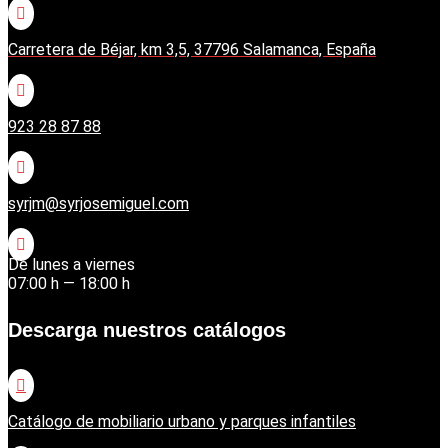

Carretera de Béjar, km 3,5, 37796 Salamanca, España

923 28 87 88

syrjm@syrjosemiguel.com

De lunes a viernes
07:00 h — 18:00 h
Descarga nuestros catálogos

Catálogo de mobiliario urbano y parques infantiles