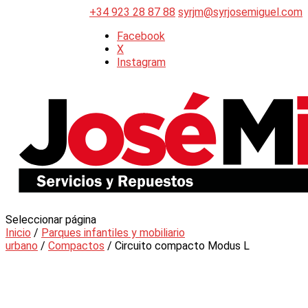
+34 923 28 87 88
syrjm@syrjosemiguel.com
Facebook
X
Instagram
Seleccionar página
Inicio
/
Parques infantiles y mobiliario
urbano
/
Compactos
/ Circuito compacto Modus L