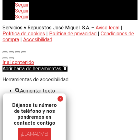
Seguir
Seguir
Seguir
Servicios y Repuestos José Miguel, S.A. –
Aviso legal
|
Política de cookies
|
Política de privacidad
|
Condiciones de
compra
|
Accesibilidad
Ir al contenido
Abrir barra de herramientas
Herramientas de accesibilidad
Aumentar texto
Disminuir texto
Escala de grises
Déjanos tu número
Alto contraste
de teléfono y nos
Contraste negativo
pondremos en
Fondo claro
contacto contigo
Subrayar enlaces
¡LLAMADME!
Fuente legible