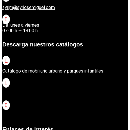
syrjm@syrjosemiguel.com

De lunes a viernes
07:00 h — 18:00 h
Descarga nuestros catálogos

Catálogo de mobiliario urbano y parques infantiles

Catálogo jardinería Honda

Catálogo jardinería Echo
Enlaces de interés