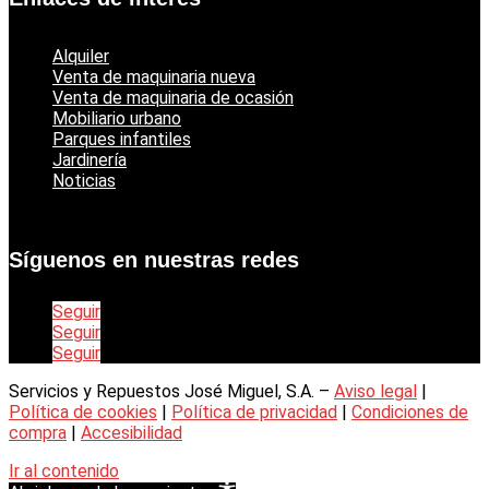
Alquiler
Venta de maquinaria nueva
Venta de maquinaria de ocasión
Mobiliario urbano
Parques infantiles
Jardinería
Noticias
Síguenos en nuestras redes
Seguir
Seguir
Seguir
Servicios y Repuestos José Miguel, S.A. –
Aviso legal
|
Política de cookies
|
Política de privacidad
|
Condiciones de
compra
|
Accesibilidad
Ir al contenido