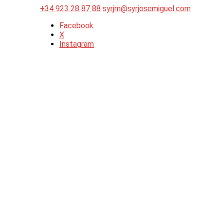
+34 923 28 87 88
syrjm@syrjosemiguel.com
Facebook
X
Instagram