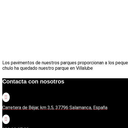
Los pavimentos de nuestros parques proporcionan a los peque
chulo ha quedado nuestro parque en Villalube
Contacta con nosotros

Carretera de Béjar, km 3,5, 37796 Salamanca, España
