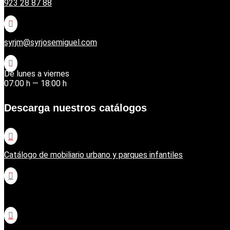
923 28 87 88

syrjm@syrjosemiguel.com

De lunes a viernes
07:00 h — 18:00 h
Descarga nuestros catálogos

Catálogo de mobiliario urbano y parques infantiles

Catálogo jardinería Honda
