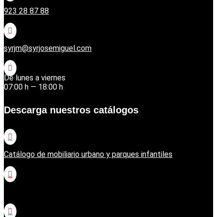
923 28 87 88

syrjm@syrjosemiguel.com

De lunes a viernes
07:00 h — 18:00 h
Descarga nuestros catálogos

Catálogo de mobiliario urbano y parques infantiles

Catálogo jardinería Honda
