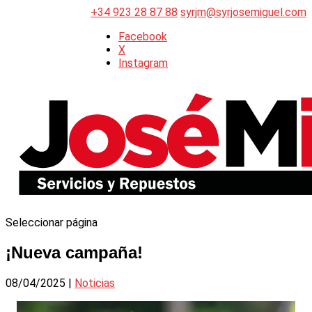
+34 923 28 87 88
syrjm@syrjosemiguel.com
Facebook
X
Instagram
Seleccionar página
¡Nueva campaña!
08/04/2025
|
Noticias