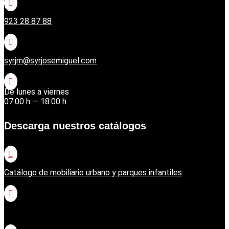

923 28 87 88

syrjm@syrjosemiguel.com

De lunes a viernes
07:00 h — 18:00 h
Descarga nuestros catálogos

Catálogo de mobiliario urbano y parques infantiles

Catálogo jardinería Honda