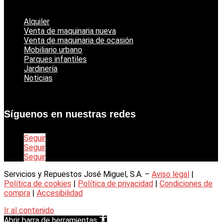
Alquiler
Venta de maquinaria nueva
Venta de maquinaria de ocasión
Mobiliario urbano
Parques infantiles
Jardinería
Noticias
Síguenos en nuestras redes
Seguir
Seguir
Seguir
Servicios y Repuestos José Miguel, S.A. –
Aviso legal
|
Política de cookies
|
Política de privacidad
|
Condiciones de
compra
|
Accesibilidad
Ir al contenido
Abrir barra de herramientas