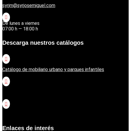
syrjm@syrjosemiguel.com

De lunes a viernes
07:00 h — 18:00 h
Descarga nuestros catálogos

Catálogo de mobiliario urbano y parques infantiles

Catálogo jardinería Honda

Catálogo jardinería Echo
Enlaces de interés