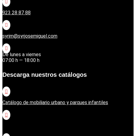

923 28 87 88

syrjm@syrjosemiguel.com

De lunes a viernes
07:00 h — 18:00 h
Descarga nuestros catálogos

Catálogo de mobiliario urbano y parques infantiles

Catálogo jardinería Honda