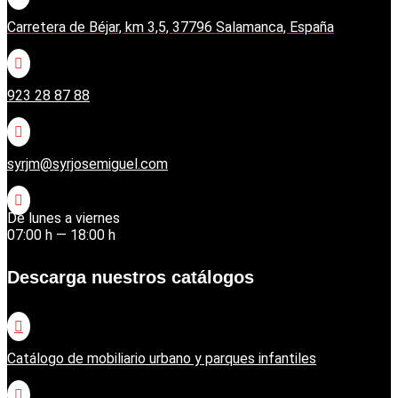
Carretera de Béjar, km 3,5, 37796 Salamanca, España

923 28 87 88

syrjm@syrjosemiguel.com

De lunes a viernes
07:00 h — 18:00 h
Descarga nuestros catálogos

Catálogo de mobiliario urbano y parques infantiles
