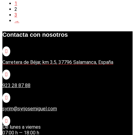
1
2
3
→
Contacta con nosotros

Carretera de Béjar, km 3,5, 37796 Salamanca, España

923 28 87 88

syrjm@syrjosemiguel.com

De lunes a viernes
07:00 h — 18:00 h