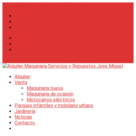
+34 923 28 87 88
syrjm@syrjosemiguel.com
Facebook
X
Instagram
Facebook
X
Instagram
0 elementos
Alquiler
Venta
Maquinaria nueva
Maquinaria de ocasión
Motocarros eléctricos
Parques infantiles y mobiliario urbano
Jardinería
Noticias
Contacto