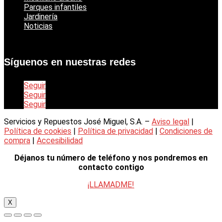
Parques infantiles
Jardinería
Noticias
Síguenos en nuestras redes
Seguir
Seguir
Seguir
Servicios y Repuestos José Miguel, S.A. –
Aviso legal
|
Política de cookies
|
Política de privacidad
|
Condiciones de
compra
|
Accesibilidad
Déjanos tu número de teléfono y nos pondremos en
contacto contigo
¡LLAMADME!
X