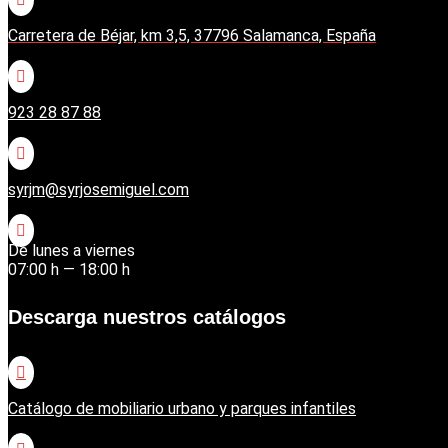
Carretera de Béjar, km 3,5, 37796 Salamanca, España

923 28 87 88

syrjm@syrjosemiguel.com

De lunes a viernes
07:00 h — 18:00 h
Descarga nuestros catálogos

Catálogo de mobiliario urbano y parques infantiles