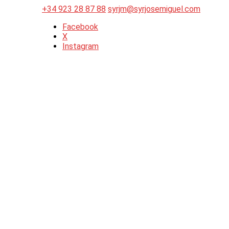
+34 923 28 87 88
syrjm@syrjosemiguel.com
Facebook
X
Instagram