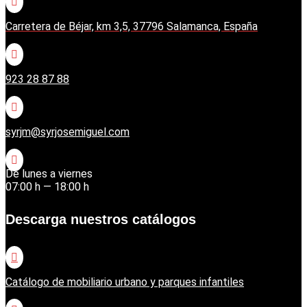

Carretera de Béjar, km 3,5, 37796 Salamanca, España

923 28 87 88

syrjm@syrjosemiguel.com

De lunes a viernes
07:00 h — 18:00 h
Descarga nuestros catálogos

Catálogo de mobiliario urbano y parques infantiles