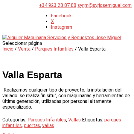
+34 923 28 87 88
syrjm@syrjosemiguel.com
Facebook
X
Instagram
Seleccionar página
Inicio
/
Venta
/
Parques Infantiles
/ Valla Esparta
Valla Esparta
Realizamos cualquier tipo de proyecto, la instalación del
vallado se realiza “in situ”, con maquinarias y herramientas de
última generación, utilizadas por personal altamente
especializado.
Categorías:
Parques Infantiles
,
Vallas
Etiquetas:
parques
infantiles
,
puertas
,
vallas