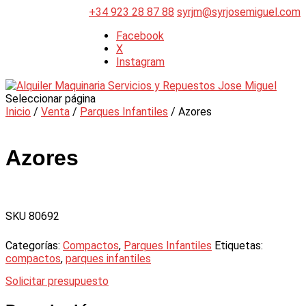
+34 923 28 87 88
syrjm@syrjosemiguel.com
Facebook
X
Instagram
Seleccionar página
Inicio
/
Venta
/
Parques Infantiles
/ Azores
Azores
SKU 80692
Categorías:
Compactos
,
Parques Infantiles
Etiquetas:
compactos
,
parques infantiles
Solicitar presupuesto