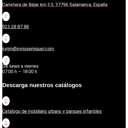
Carretera de Béjar, km 3,5, 37796 Salamanca, España

923 28 87 88

syrjm@syrjosemiguel.com

De lunes a viernes
07:00 h — 18:00 h
Descarga nuestros catálogos

Catálogo de mobiliario urbano y parques infantiles
