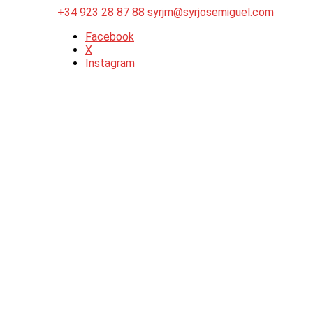
+34 923 28 87 88
syrjm@syrjosemiguel.com
Facebook
X
Instagram