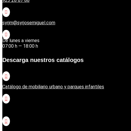
923 28 87 88

syrjm@syrjosemiguel.com

De lunes a viernes
07:00 h — 18:00 h
Descarga nuestros catálogos

Catálogo de mobiliario urbano y parques infantiles

Catálogo jardinería Honda
