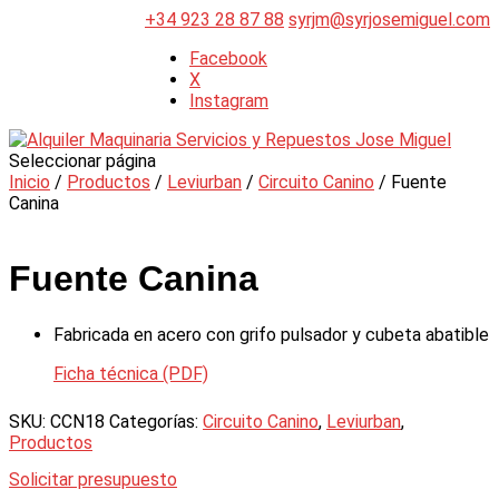
+34 923 28 87 88
syrjm@syrjosemiguel.com
Facebook
X
Instagram
Seleccionar página
Inicio
/
Productos
/
Leviurban
/
Circuito Canino
/ Fuente
Canina
Fuente Canina
Fabricada en acero con grifo pulsador y cubeta abatible
Ficha técnica (PDF)
SKU:
CCN18
Categorías:
Circuito Canino
,
Leviurban
,
Productos
Solicitar presupuesto