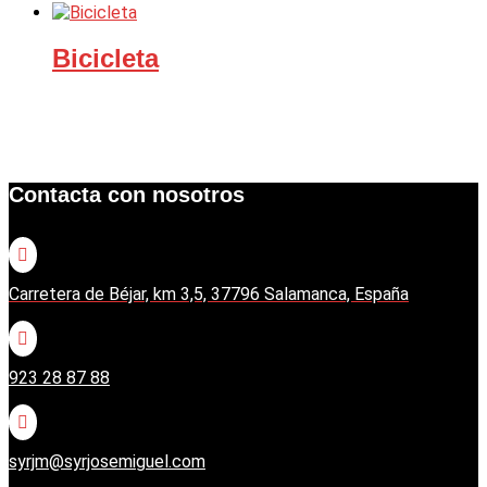
Bicicleta
Contacta con nosotros

Carretera de Béjar, km 3,5, 37796 Salamanca, España

923 28 87 88

syrjm@syrjosemiguel.com