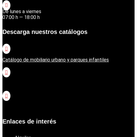

De lunes a viernes
07:00 h — 18:00 h
Descarga nuestros catálogos

Catálogo de mobiliario urbano y parques infantiles

Catálogo jardinería Honda

Catálogo jardinería Echo
Enlaces de interés