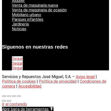
Alquiler
Venta de maquinaria nueva
Venta de maquinaria de ocasión
Mobiliario urbano
Parques infantiles
Jardinería
Noticias
Síguenos en nuestras redes
Seguir
Seguir
Seguir
Servicios y Repuestos José Miguel, S.A. –
Aviso legal
|
Política de cookies
|
Política de privacidad
|
Condiciones de
compra
|
Accesibilidad
Ir al contenido
Abrir barra de herramientas