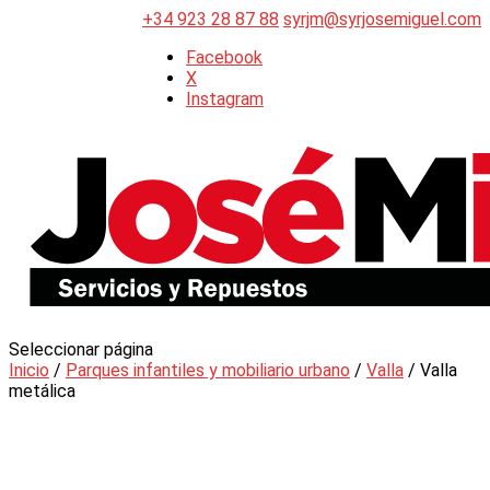
+34 923 28 87 88
syrjm@syrjosemiguel.com
Facebook
X
Instagram
Seleccionar página
Inicio
/
Parques infantiles y mobiliario urbano
/
Valla
/ Valla
metálica