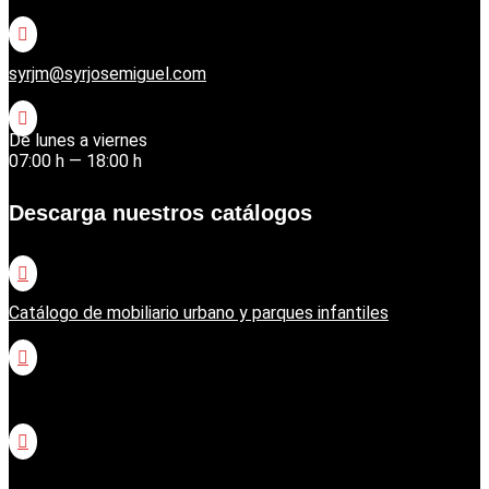

syrjm@syrjosemiguel.com

De lunes a viernes
07:00 h — 18:00 h
Descarga nuestros catálogos

Catálogo de mobiliario urbano y parques infantiles

Catálogo jardinería Honda

Catálogo jardinería Echo