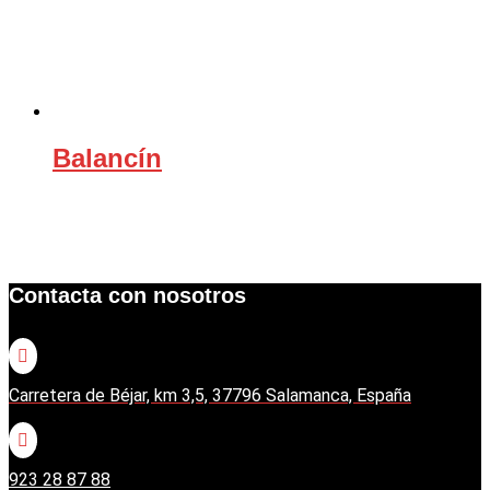
Balancín
Contacta con nosotros

Carretera de Béjar, km 3,5, 37796 Salamanca, España

923 28 87 88