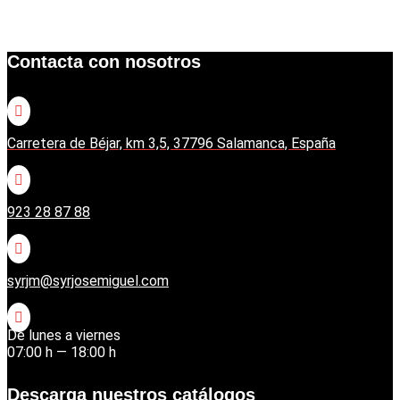
Contacta con nosotros

Carretera de Béjar, km 3,5, 37796 Salamanca, España

923 28 87 88

syrjm@syrjosemiguel.com

De lunes a viernes
07:00 h — 18:00 h
Descarga nuestros catálogos