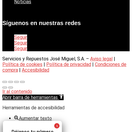
Noticias
Síguenos en nuestras redes
Seguir
Seguir
Seguir
Servicios y Repuestos José Miguel, S.A. –
Aviso legal
|
Política de cookies
|
Política de privacidad
|
Condiciones de
compra
|
Accesibilidad
Ir al contenido
Abrir barra de herramientas
Herramientas de accesibilidad
Aumentar texto
Disminuir texto
Escala de grises
Déjanos tu número