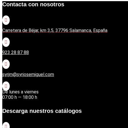
Contacta con nosotros

Carretera de Béjar, km 3,5, 37796 Salamanca, España

923 28 87 88

syrjm@syrjosemiguel.com

De lunes a viernes
07:00 h — 18:00 h
Descarga nuestros catálogos
