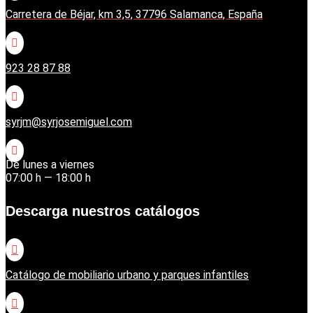
Carretera de Béjar, km 3,5, 37796 Salamanca, España

923 28 87 88

syrjm@syrjosemiguel.com

De lunes a viernes
07:00 h — 18:00 h
Descarga nuestros catálogos

Catálogo de mobiliario urbano y parques infantiles
