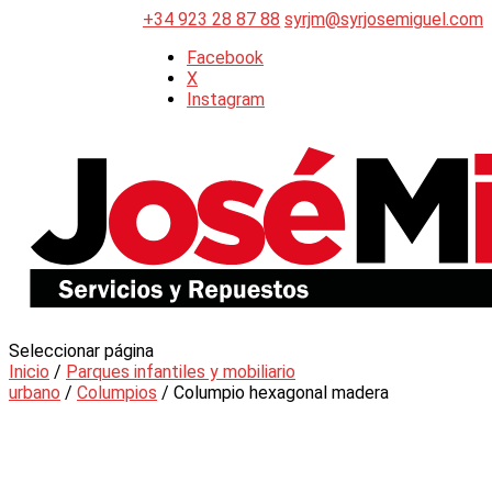
+34 923 28 87 88
syrjm@syrjosemiguel.com
Facebook
X
Instagram
Seleccionar página
Inicio
/
Parques infantiles y mobiliario
urbano
/
Columpios
/ Columpio hexagonal madera