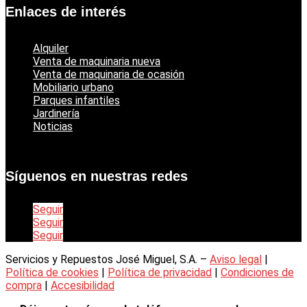
Enlaces de interés
Alquiler
Venta de maquinaria nueva
Venta de maquinaria de ocasión
Mobiliario urbano
Parques infantiles
Jardinería
Noticias
Síguenos en nuestras redes
Seguir
Seguir
Seguir
Servicios y Repuestos José Miguel, S.A. –
Aviso legal
|
Política de cookies
|
Política de privacidad
|
Condiciones de
compra
|
Accesibilidad