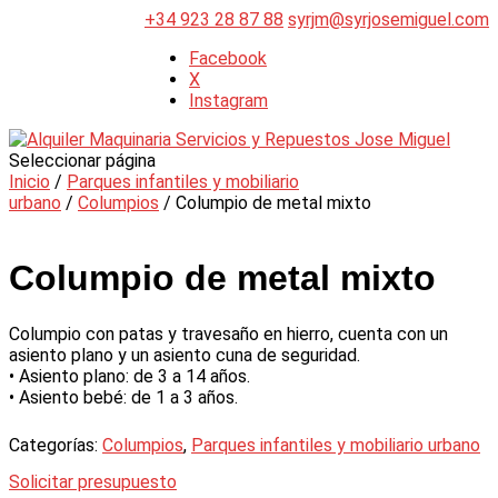
+34 923 28 87 88
syrjm@syrjosemiguel.com
Facebook
X
Instagram
Seleccionar página
Inicio
/
Parques infantiles y mobiliario
urbano
/
Columpios
/ Columpio de metal mixto
Columpio de metal mixto
Columpio con patas y travesaño en hierro, cuenta con un
asiento plano y un asiento cuna de seguridad.
• Asiento plano: de 3 a 14 años.
• Asiento bebé: de 1 a 3 años.
Categorías:
Columpios
,
Parques infantiles y mobiliario urbano
Solicitar presupuesto