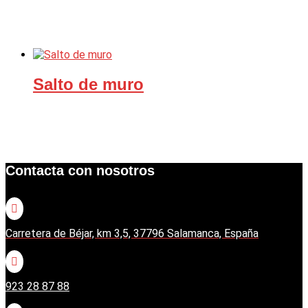
Salto de muro
Contacta con nosotros

Carretera de Béjar, km 3,5, 37796 Salamanca, España

923 28 87 88