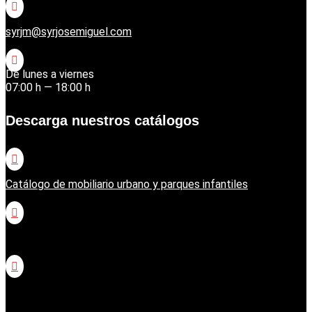

syrjm@syrjosemiguel.com

De lunes a viernes
07:00 h — 18:00 h
Descarga nuestros catálogos

Catálogo de mobiliario urbano y parques infantiles

Catálogo jardinería Honda

Catálogo jardinería Echo