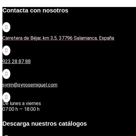
Contacta con nosotros

Carretera de Béjar, km 3,5, 37796 Salamanca, España

923 28 87 88

syrjm@syrjosemiguel.com

De lunes a viernes
07:00 h — 18:00 h
Descarga nuestros catálogos