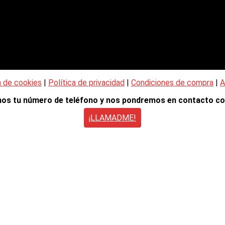
a de cookies
|
Política de privacidad
|
Condiciones de compra
|
A
nos tu número de teléfono y nos pondremos en contacto co
¡LLAMADME!