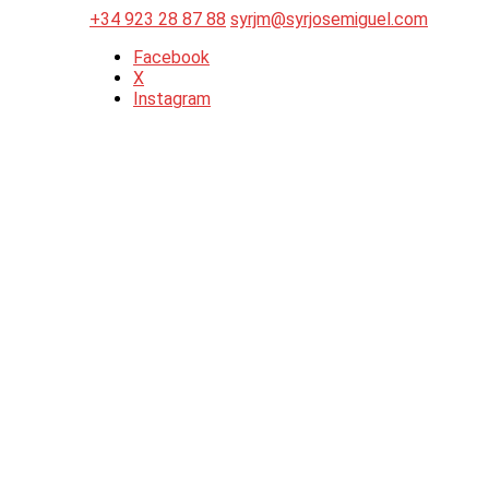
+34 923 28 87 88
syrjm@syrjosemiguel.com
Facebook
X
Instagram