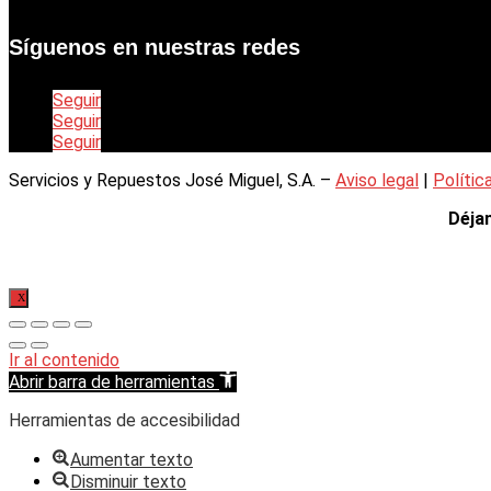
Síguenos en nuestras redes
Seguir
Seguir
Seguir
Servicios y Repuestos José Miguel, S.A. –
Aviso legal
|
Polític
Déja
X
Ir al contenido
Abrir barra de herramientas
Herramientas de accesibilidad
Aumentar texto
Disminuir texto