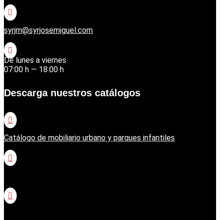

syrjm@syrjosemiguel.com

De lunes a viernes
07:00 h — 18:00 h
Descarga nuestros catálogos

Catálogo de mobiliario urbano y parques infantiles

Catálogo jardinería Honda

Catálogo jardinería Echo