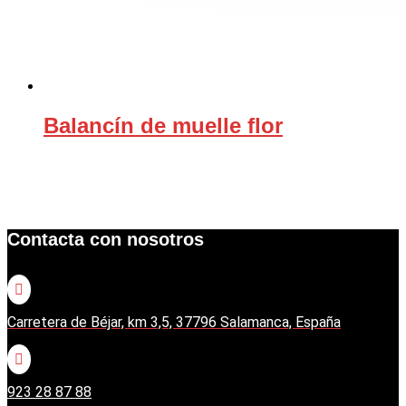
Balancín de muelle flor
Contacta con nosotros

Carretera de Béjar, km 3,5, 37796 Salamanca, España

923 28 87 88