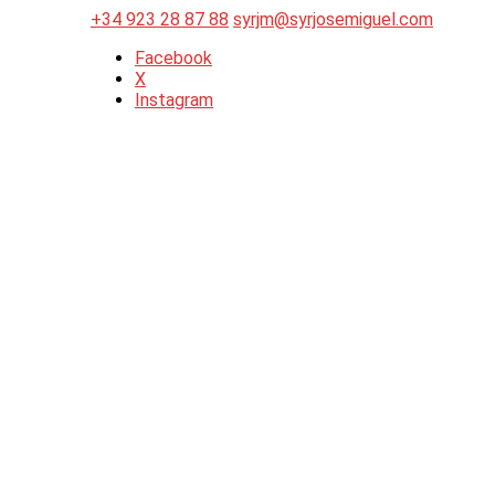
+34 923 28 87 88
syrjm@syrjosemiguel.com
Facebook
X
Instagram