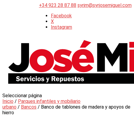
+34 923 28 87 88
syrjm@syrjosemiguel.com
Facebook
X
Instagram
Seleccionar página
Inicio
/
Parques infantiles y mobiliario
urbano
/
Bancos
/ Banco de tablones de madera y apoyos de
hierro