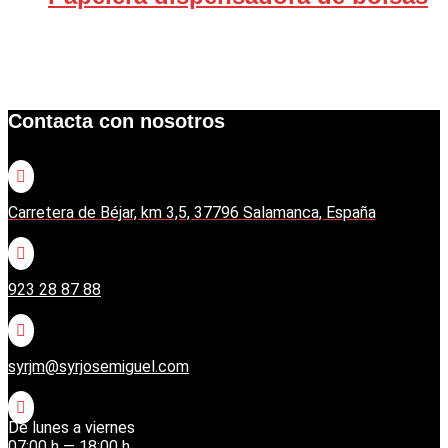
Contacta con nosotros

Carretera de Béjar, km 3,5, 37796 Salamanca, España

923 28 87 88

syrjm@syrjosemiguel.com

De lunes a viernes
07:00 h — 18:00 h