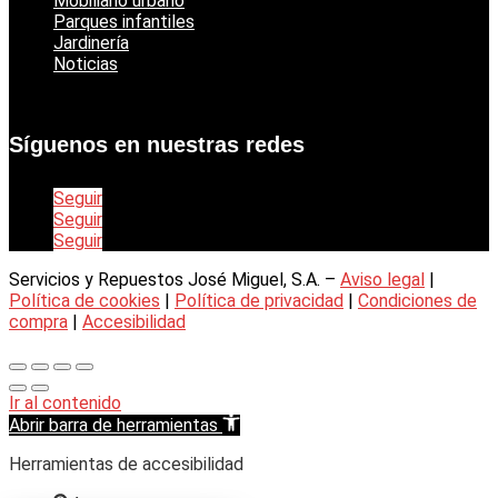
Mobiliario urbano
Parques infantiles
Jardinería
Noticias
Síguenos en nuestras redes
Seguir
Seguir
Seguir
Servicios y Repuestos José Miguel, S.A. –
Aviso legal
|
Política de cookies
|
Política de privacidad
|
Condiciones de
compra
|
Accesibilidad
Ir al contenido
Abrir barra de herramientas
Herramientas de accesibilidad