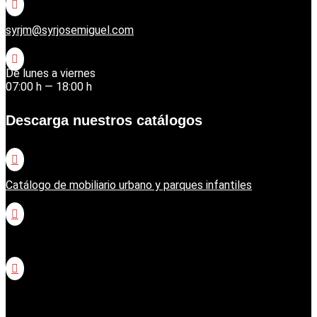

syrjm@syrjosemiguel.com

De lunes a viernes
07:00 h — 18:00 h
Descarga nuestros catálogos

Catálogo de mobiliario urbano y parques infantiles

Catálogo jardinería Honda

Catálogo jardinería Echo