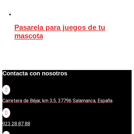
Pasarela para juegos de tu
mascota
Contacta con nosotros

Carretera de Béjar, km 3,5, 37796 Salamanca, España

923 28 87 88