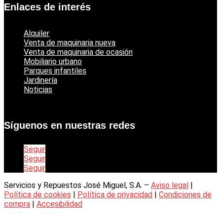
Enlaces de interés
Alquiler
Venta de maquinaria nueva
Venta de maquinaria de ocasión
Mobiliario urbano
Parques infantiles
Jardinería
Noticias
Síguenos en nuestras redes
Seguir
Seguir
Seguir
Servicios y Repuestos José Miguel, S.A. –
Aviso legal
|
Política de cookies
|
Política de privacidad
|
Condiciones de
compra
|
Accesibilidad