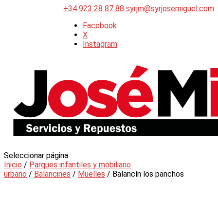
+34 923 28 87 88
syrjm@syrjosemiguel.com
Facebook
X
Instagram
Seleccionar página
Inicio
/
Parques infantiles y mobiliario
urbano
/
Balancines
/
Muelles
/ Balancín los panchos