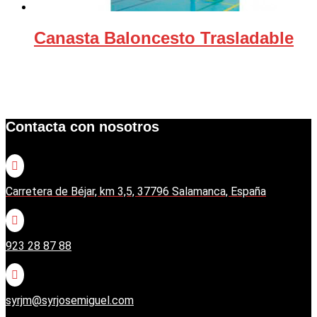
Canasta Baloncesto Trasladable
Contacta con nosotros

Carretera de Béjar, km 3,5, 37796 Salamanca, España

923 28 87 88

syrjm@syrjosemiguel.com