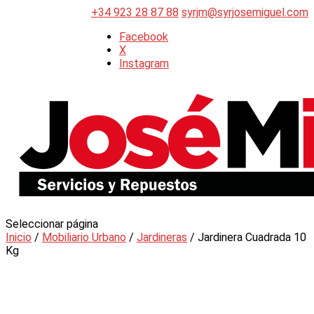
+34 923 28 87 88
syrjm@syrjosemiguel.com
Facebook
X
Instagram
Seleccionar página
Inicio
/
Mobiliario Urbano
/
Jardineras
/ Jardinera Cuadrada 10
Kg