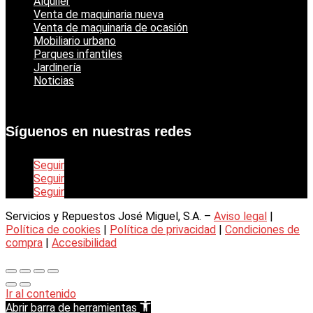
Alquiler
Venta de maquinaria nueva
Venta de maquinaria de ocasión
Mobiliario urbano
Parques infantiles
Jardinería
Noticias
Síguenos en nuestras redes
Seguir
Seguir
Seguir
Servicios y Repuestos José Miguel, S.A. –
Aviso legal
|
Política de cookies
|
Política de privacidad
|
Condiciones de
compra
|
Accesibilidad
Ir al contenido
Abrir barra de herramientas