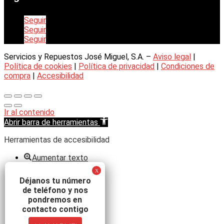
Seguir
Seguir
Seguir
Servicios y Repuestos José Miguel, S.A. –
Aviso legal
|
Política de cookies
|
Política de privacidad
|
Condiciones de
compra
|
Accesibilidad
Ir al contenido
Abrir barra de herramientas
Herramientas de accesibilidad
Aumentar texto
Disminuir texto
Escala de grises
Déjanos tu número
Alto contraste
de teléfono y nos
Contraste negativo
pondremos en
Fondo claro
contacto contigo
Subrayar enlaces