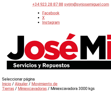
+34 923 28 87 88
syrjm@syrjosemiguel.com
Facebook
X
Instagram
Seleccionar página
Inicio
/
Alquiler
/
Movimiento de
Tierras
/
Miniexcavadoras
/ Miniexcavadora 3000 kgs