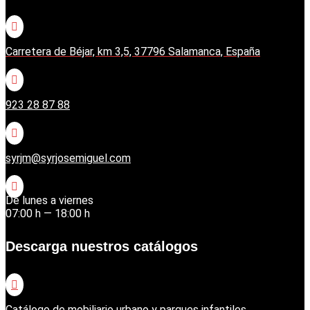

Carretera de Béjar, km 3,5, 37796 Salamanca, España

923 28 87 88

syrjm@syrjosemiguel.com

De lunes a viernes
07:00 h — 18:00 h
Descarga nuestros catálogos

Catálogo de mobiliario urbano y parques infantiles