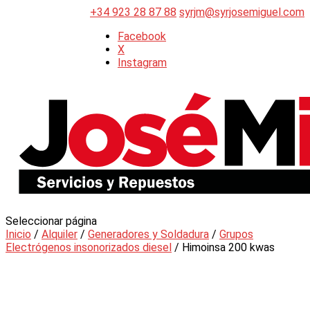
+34 923 28 87 88
syrjm@syrjosemiguel.com
Facebook
X
Instagram
Seleccionar página
Inicio
/
Alquiler
/
Generadores y Soldadura
/
Grupos
Electrógenos insonorizados diesel
/ Himoinsa 200 kwas