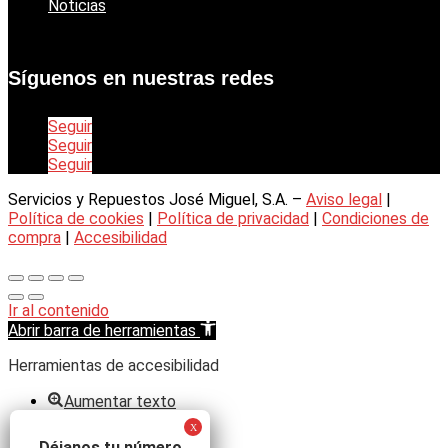
Noticias
Síguenos en nuestras redes
Seguir
Seguir
Seguir
Servicios y Repuestos José Miguel, S.A. –
Aviso legal
|
Política de cookies
|
Política de privacidad
|
Condiciones de
compra
|
Accesibilidad
Ir al contenido
Abrir barra de herramientas
Herramientas de accesibilidad
Aumentar texto
Disminuir texto
Escala de grises
Déjanos tu número