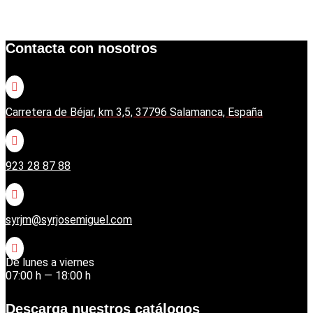
Contacta con nosotros

Carretera de Béjar, km 3,5, 37796 Salamanca, España

923 28 87 88

syrjm@syrjosemiguel.com

De lunes a viernes
07:00 h — 18:00 h
Descarga nuestros catálogos