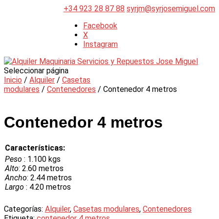
+34 923 28 87 88
syrjm@syrjosemiguel.com
Facebook
X
Instagram
Seleccionar página
Inicio
/
Alquiler
/
Casetas
modulares
/
Contenedores
/ Contenedor 4 metros
Contenedor 4 metros
Características:
Peso
: 1.100 kgs
Alto
: 2.60 metros
Ancho
: 2.44 metros
Largo
: 4.20 metros
Categorías:
Alquiler
,
Casetas modulares
,
Contenedores
Etiqueta:
contenedor 4 metros