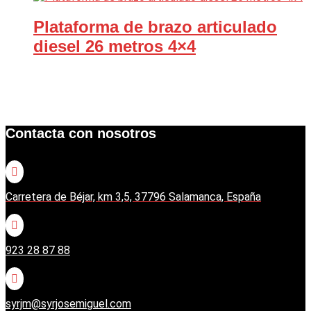
Plataforma de brazo articulado
diesel 26 metros 4×4
Contacta con nosotros

Carretera de Béjar, km 3,5, 37796 Salamanca, España

923 28 87 88

syrjm@syrjosemiguel.com