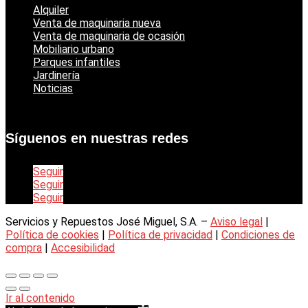
Alquiler
Venta de maquinaria nueva
Venta de maquinaria de ocasión
Mobiliario urbano
Parques infantiles
Jardinería
Noticias
Síguenos en nuestras redes
Seguir
Seguir
Seguir
Servicios y Repuestos José Miguel, S.A. –
Aviso legal
|
Política de cookies
|
Política de privacidad
|
Condiciones de
compra
|
Accesibilidad
Ir al contenido