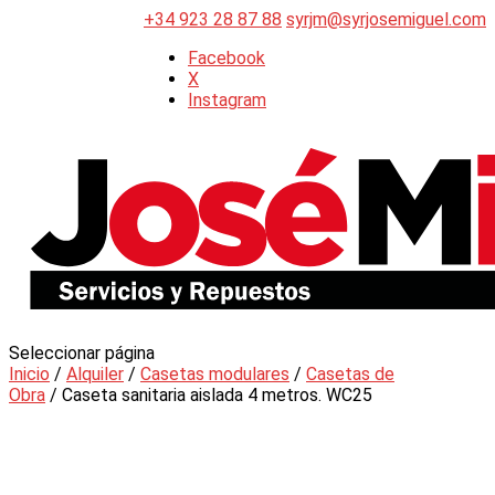
+34 923 28 87 88
syrjm@syrjosemiguel.com
Facebook
X
Instagram
Seleccionar página
Inicio
/
Alquiler
/
Casetas modulares
/
Casetas de
Obra
/ Caseta sanitaria aislada 4 metros. WC25