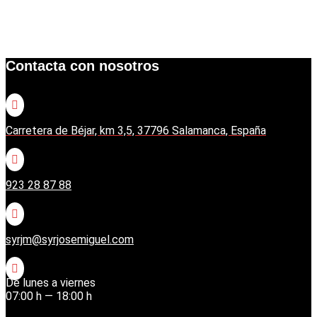
Contacta con nosotros

Carretera de Béjar, km 3,5, 37796 Salamanca, España

923 28 87 88

syrjm@syrjosemiguel.com

De lunes a viernes
07:00 h — 18:00 h