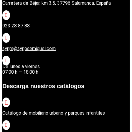
Carretera de Béjar, km 3,5, 37796 Salamanca, España

923 28 87 88

syrjm@syrjosemiguel.com

De lunes a viernes
07:00 h — 18:00 h
Descarga nuestros catálogos

Catálogo de mobiliario urbano y parques infantiles
