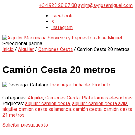
+34 923 28 87 88
syrjm@syrjosemiguel.com
Facebook
X
Instagram
Seleccionar página
Inicio
/
Alquiler
/
Camiones Cesta
/ Camión Cesta 20 metros
Camión Cesta 20 metros
Descargar Ficha de Producto
Categorías:
Alquiler
,
Camiones Cesta
,
Plataformas elevadoras
Etiquetas:
alquiler camión cesta
,
alquiler camión cesta avila
,
alquiler camion cesta salamanca
,
camión cesta
,
camión cesta
21 metros
Solicitar presupuesto